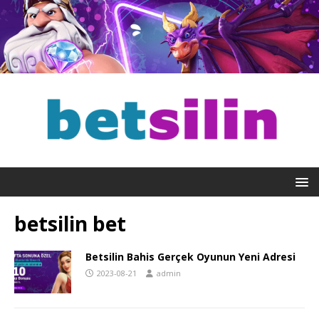
betsilin bet
Betsilin Bahis Gerçek Oyunun Yeni Adresi
2023-08-21
admin